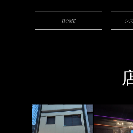
HOME
​シス