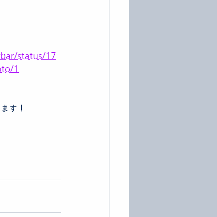
rbar/status/17
to/1
！
ります！