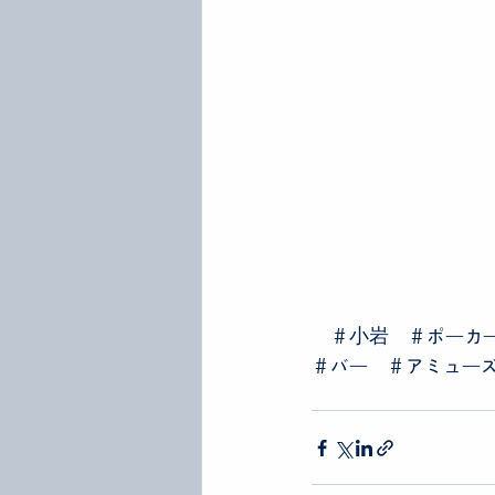
　＃小岩　＃ポーカ
＃バー　＃アミュー