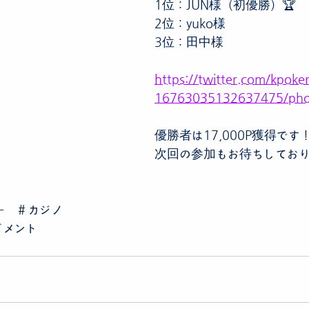
1位：JUN様（初優勝）🏆
2位：yuko様
3位：田中様
https://twitter.com/kpoke
16763035132637475/pho
優勝者は17,000P獲得です
次回の参加もお待ちしてお
ー　＃カジノ
ズメント